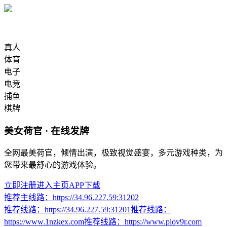
真人
体育
电子
电竞
捕鱼
棋牌
美女荷官 · 在线发牌
全网最美荷官，倾情出演，极致视觉盛宴，多元游戏种类，为
您带来最舒心的游戏体验。
立即注册
进入主页
APP下载
推荐主线路：
https://34.96.227.59:31202
推荐线路：
https://34.96.227.59:31201
推荐线路：
https://www.1nzkex.com
推荐线路：
https://www.plov9r.com