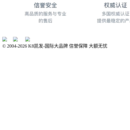
© 2004-
2026
K8凯发-国际大品牌 信誉保障 大额无忧