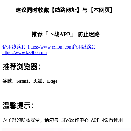
建议同时收藏【线路网址】与【本网页】
推荐『下载APP』 防止迷路
备用线路
1
：
https://www.rznbm.com
备用线路
2
：
https://www.k8900.com
推荐浏览器：
谷歌、Safari、火狐、Edge
温馨提示：
为了您的隐私安全，请勿与"国家反诈中心"APP同设备使用！