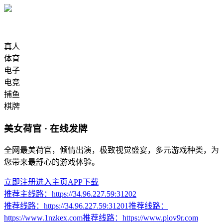
真人
体育
电子
电竞
捕鱼
棋牌
美女荷官 · 在线发牌
全网最美荷官，倾情出演，极致视觉盛宴，多元游戏种类，为
您带来最舒心的游戏体验。
立即注册
进入主页
APP下载
推荐主线路：
https://34.96.227.59:31202
推荐线路：
https://34.96.227.59:31201
推荐线路：
https://www.1nzkex.com
推荐线路：
https://www.plov9r.com